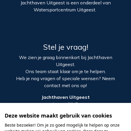
Jachthaven Uitgeest is een onderdeel van
Watersportcentrum Uitgeest.
Stel je vraag!
We zien je graag binnenkort bij Jachthaven
Uitgeest.
Ons team staat klaar om je te helpen.
Heb je nog vragen of speciale wensen? Neem
contact met ons op!
Jachthaven Uitgeest
Lagendijk 7
1911 MT Uitgeest
Deze website maakt gebruik van cookies
0251-312315
Beste bezoeker! Om je zo goed mogelijk te helpen op onze
info@jachthavenuitgeest.nl